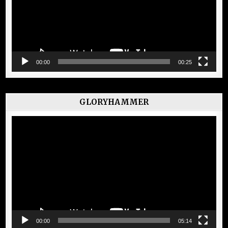
00:00
00:25
GLORYHAMMER
Lecteur
vidéo
00:00
05:14