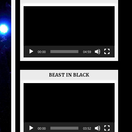
Lecteur
vidéo
00:00
04:59
BEAST IN BLACK
Lecteur
vidéo
00:00
03:52