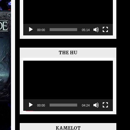
00:00
05:14
THE HU
Lecteur
vidéo
00:00
04:24
KAMELOT