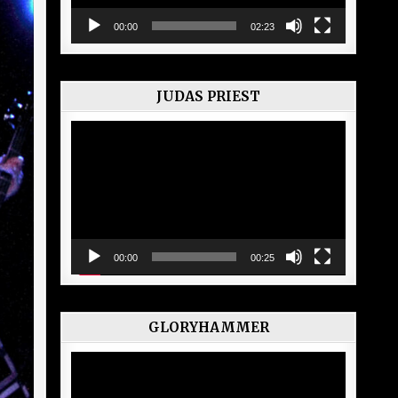
00:00
02:23
JUDAS PRIEST
Lecteur
vidéo
00:00
00:25
GLORYHAMMER
Lecteur
vidéo