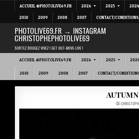
Skip
ACCUEIL ©PHOTOLIVE69.FR
2026
2025
202
to
content
2010
2009
2008
2007
CONTACT/CONDITIONS
PHOTOLIVE69.FR → INSTAGRAM
CHRISTOPHEPHOTOLIVE69
SORTEZ BOUGEZ VIVEZ ! GET OUT-MOVE-LIVE !
ACCUEIL ©PHOTOLIVE69.FR
2026
2025
202
2010
2009
2008
2007
CONTACT/CONDITION
AUTUMN 
CHRISTOPH