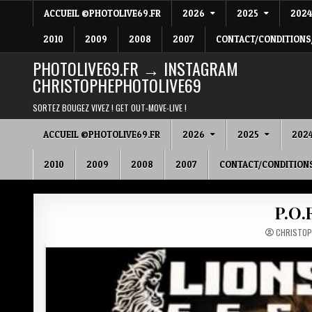
Skip
ACCUEIL ©PHOTOLIVE69.FR
2026
2025
202
to
content
2010
2009
2008
2007
CONTACT/CONDITIONS
PHOTOLIVE69.FR → INSTAGRAM
CHRISTOPHEPHOTOLIVE69
SORTEZ BOUGEZ VIVEZ ! GET OUT-MOVE-LIVE !
ACCUEIL ©PHOTOLIVE69.FR
2026
2025
202
2010
2009
2008
2007
CONTACT/CONDITION
P.O.
CHRISTOP