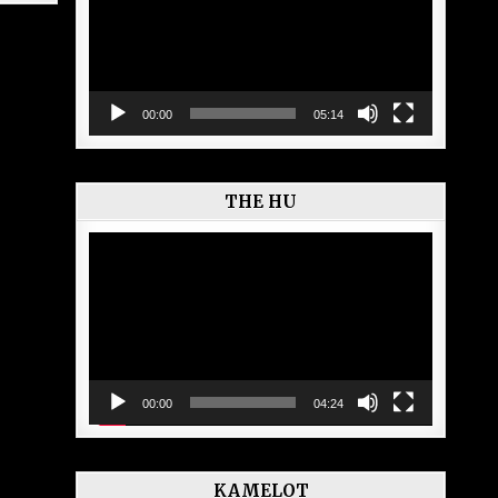
00:00
05:14
THE HU
Lecteur
vidéo
00:00
04:24
KAMELOT