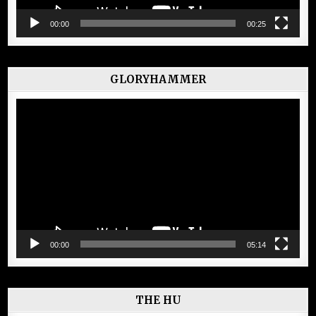
00:00
00:25
GLORYHAMMER
Lecteur
vidéo
00:00
05:14
THE HU