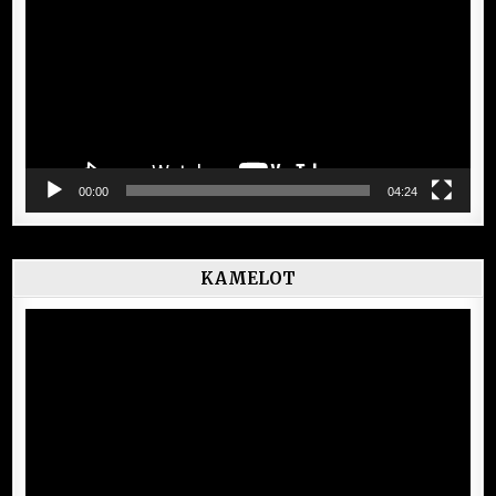
00:00
04:24
KAMELOT
Lecteur
vidéo