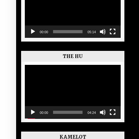
00:00
05:14
THE HU
Lecteur
vidéo
00:00
04:24
KAMELOT