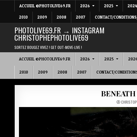
Skip
ACCUEIL ©PHOTOLIVE69.FR
2026
2025
202
to
content
2010
2009
2008
2007
CONTACT/CONDITIONS
PHOTOLIVE69.FR → INSTAGRAM
CHRISTOPHEPHOTOLIVE69
SORTEZ BOUGEZ VIVEZ ! GET OUT-MOVE-LIVE !
ACCUEIL ©PHOTOLIVE69.FR
2026
2025
202
2010
2009
2008
2007
CONTACT/CONDITION
BENEATH M
CHRISTOP