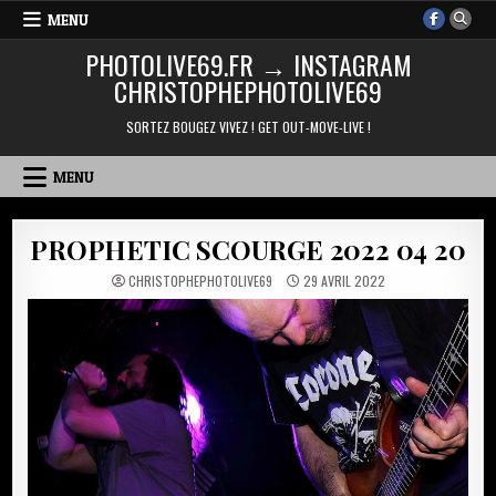
Skip
MENU
to
PHOTOLIVE69.FR → INSTAGRAM
content
CHRISTOPHEPHOTOLIVE69
SORTEZ BOUGEZ VIVEZ ! GET OUT-MOVE-LIVE !
MENU
PROPHETIC SCOURGE 2022 04 20
CHRISTOPHEPHOTOLIVE69
29 AVRIL 2022