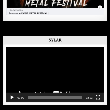
SYLAK
Lecteur
vidéo
00:00
02:23