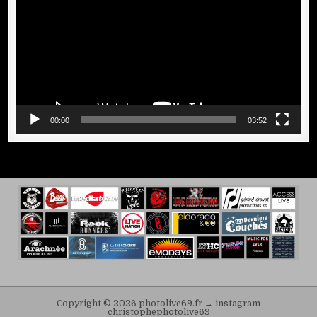
00:00
03:52
Copyright © 2026 photolive69.fr → instagram
christophephotolive69