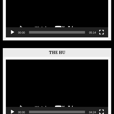
00:00
05:14
THE HU
Lecteur
vidéo
00:00
04:24