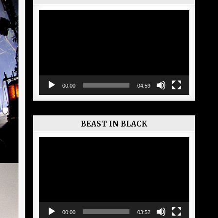
Lecteur
vidéo
00:00
04:59
BEAST IN BLACK
Lecteur
vidéo
00:00
03:52