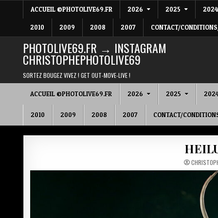
Skip
ACCUEIL ©PHOTOLIVE69.FR
2026
2025
202
to
content
2010
2009
2008
2007
CONTACT/CONDITIONS
PHOTOLIVE69.FR → INSTAGRAM
CHRISTOPHEPHOTOLIVE69
SORTEZ BOUGEZ VIVEZ ! GET OUT-MOVE-LIVE !
ACCUEIL ©PHOTOLIVE69.FR
2026
2025
202
2010
2009
2008
2007
CONTACT/CONDITION
HEILU
CHRISTOP