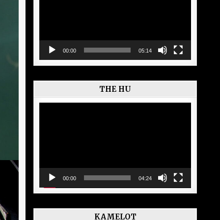
00:00
05:14
THE HU
Lecteur
vidéo
00:00
04:24
KAMELOT