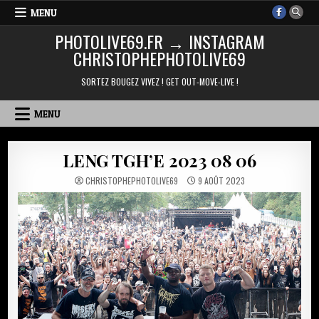
Skip
MENU
to
PHOTOLIVE69.FR → INSTAGRAM
content
CHRISTOPHEPHOTOLIVE69
SORTEZ BOUGEZ VIVEZ ! GET OUT-MOVE-LIVE !
MENU
LENG TGH’E 2023 08 06
CHRISTOPHEPHOTOLIVE69
9 AOÛT 2023