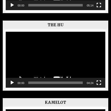
00:00
05:14
THE HU
Lecteur
vidéo
00:00
04:24
KAMELOT