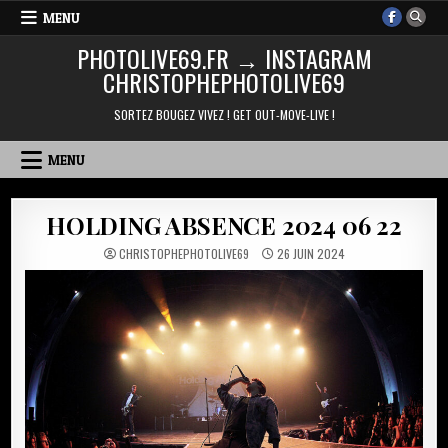
Skip
MENU
to
PHOTOLIVE69.FR → INSTAGRAM
content
CHRISTOPHEPHOTOLIVE69
SORTEZ BOUGEZ VIVEZ ! GET OUT-MOVE-LIVE !
MENU
HOLDING ABSENCE 2024 06 22
CHRISTOPHEPHOTOLIVE69
26 JUIN 2024