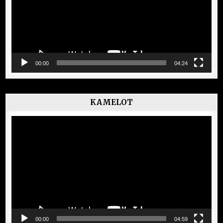
00:00
04:24
KAMELOT
Lecteur
vidéo
00:00
04:59