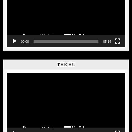
00:00
05:14
THE HU
Lecteur
vidéo