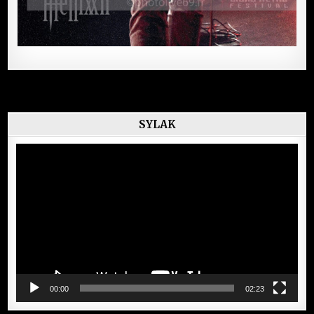
SYLAK
Lecteur
vidéo
00:00
02:23