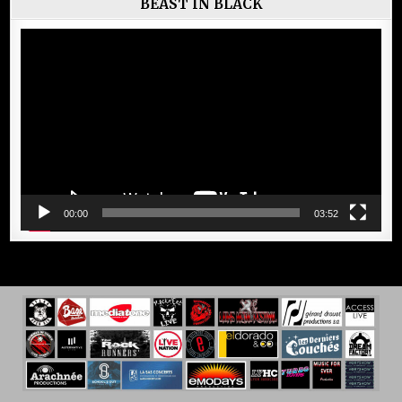
BEAST IN BLACK
Lecteur
vidéo
00:00
03:52