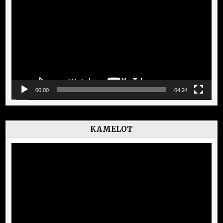
vidéo
00:00
04:24
KAMELOT
Lecteur
vidéo