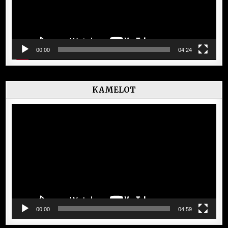
00:00
04:24
KAMELOT
Lecteur
vidéo
00:00
04:59