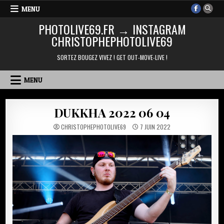
Skip
MENU
to
PHOTOLIVE69.FR → INSTAGRAM
content
CHRISTOPHEPHOTOLIVE69
SORTEZ BOUGEZ VIVEZ ! GET OUT-MOVE-LIVE !
MENU
DUKKHA 2022 06 04
CHRISTOPHEPHOTOLIVE69
7 JUIN 2022