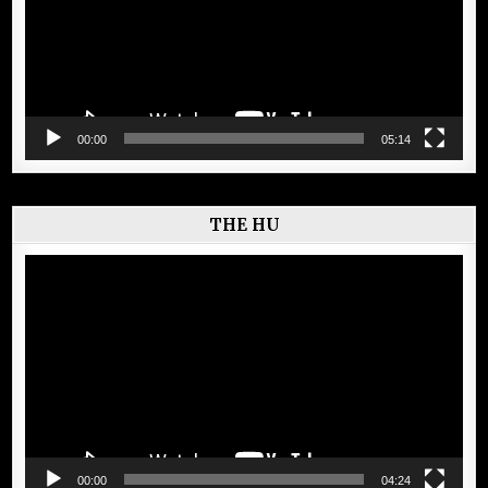
00:00
05:14
THE HU
Lecteur
vidéo
00:00
04:24