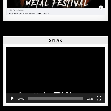
SYLAK
Lecteur
vidéo
00:00
02:23