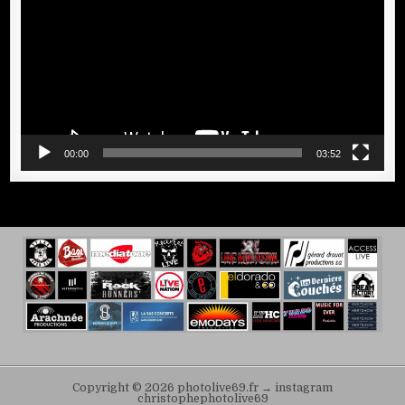
00:00
03:52
Copyright © 2026 photolive69.fr → instagram
christophephotolive69