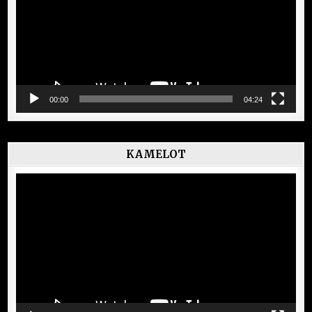
00:00
04:24
KAMELOT
Lecteur
vidéo