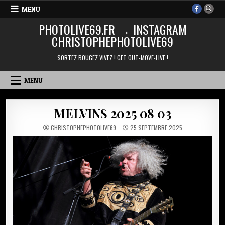
Skip
MENU
to
PHOTOLIVE69.FR → INSTAGRAM
content
CHRISTOPHEPHOTOLIVE69
SORTEZ BOUGEZ VIVEZ ! GET OUT-MOVE-LIVE !
MENU
MELVINS 2025 08 03
CHRISTOPHEPHOTOLIVE69
25 SEPTEMBRE 2025