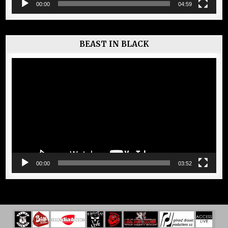
00:00
04:59
BEAST IN BLACK
Lecteur
vidéo
00:00
03:52