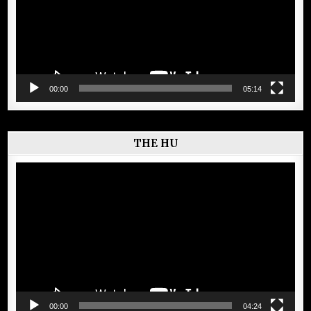
00:00
05:14
THE HU
Lecteur
vidéo
00:00
04:24