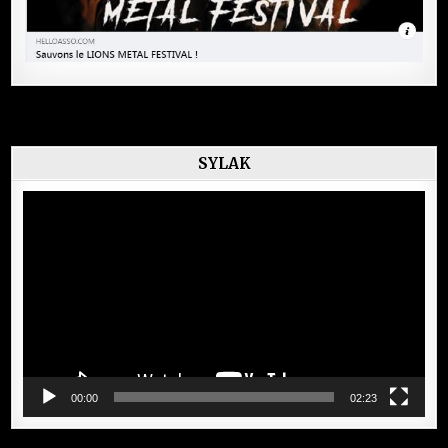
SYLAK
Lecteur
vidéo
00:00
02:23