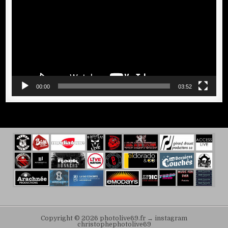
00:00
03:52
Copyright © 2026 photolive69.fr → instagram
christophephotolive69